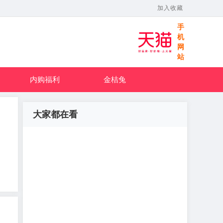
加入收藏
手
机
网
站
内购福利
金桔兔
大家都在看