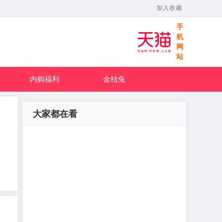
加入收藏
手
机
网
站
内购福利
金桔兔
大家都在看