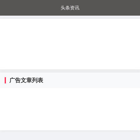
头条资讯
每日秒杀
每日爆品
电器城
国内超市
进口超市
内购福利
金桔兔
广告文章列表