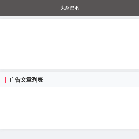
头条资讯
每日秒杀
每日爆品
电器城
国内超市
进口超市
内购福利
金桔兔
广告文章列表