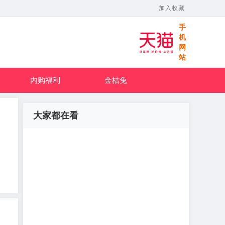
加入收藏
手
机
网
站
内购福利
金桔兔
大家都在看