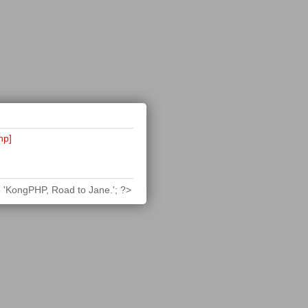
hp]
 'KongPHP, Road to Jane.'; ?>