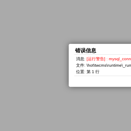
错误信息
消息:
[运行警告] : mysql_con
文件:
\hot\twcms\runtime\_ru
位置:
第 1 行