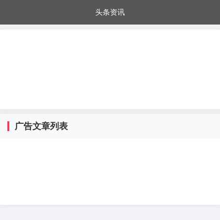
头条资讯
每日秒杀
每日爆品
电器城
国内超市
进口超市
内购福利
金桔兔
广告文章列表