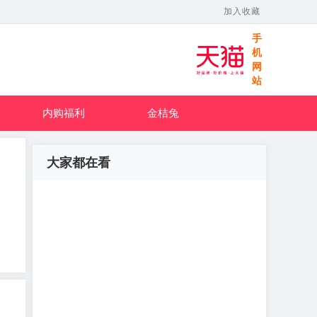
加入收藏
手
机
网
站
内购福利
金桔兔
大家都在看