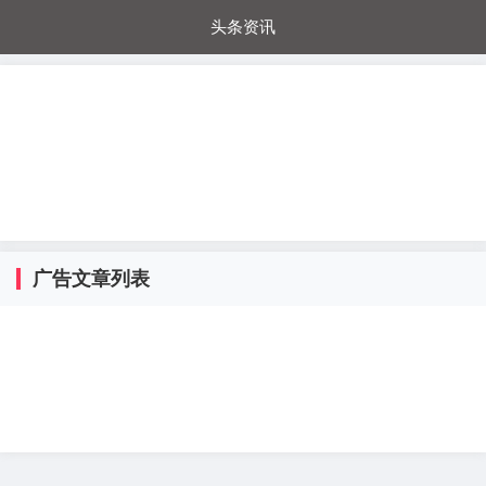
头条资讯
每日秒杀
每日爆品
电器城
国内超市
进口超市
内购福利
金桔兔
广告文章列表