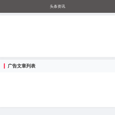
头条资讯
每日秒杀
每日爆品
电器城
国内超市
进口超市
内购福利
金桔兔
广告文章列表