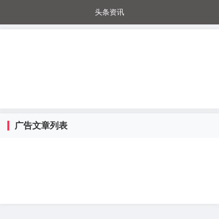
头条资讯
每日秒杀
每日爆品
电器城
国内超市
进口超市
内购福利
金桔兔
广告文章列表