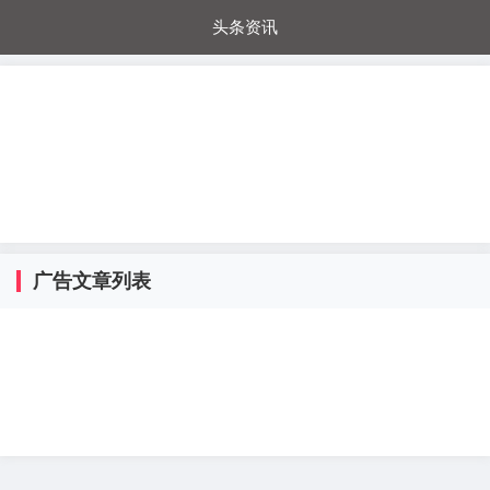
头条资讯
每日秒杀
每日爆品
电器城
国内超市
进口超市
内购福利
金桔兔
广告文章列表