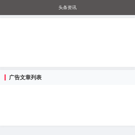
头条资讯
每日秒杀
每日爆品
电器城
国内超市
进口超市
内购福利
金桔兔
广告文章列表