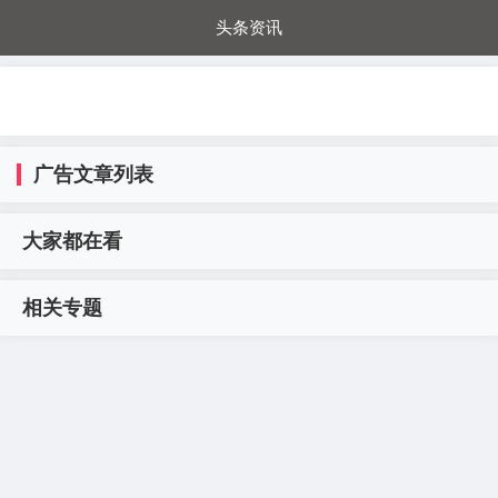
头条资讯
每日秒杀
每日爆品
电器城
国内超市
进口超市
内购福利
金桔兔
广告文章列表
大家都在看
相关专题