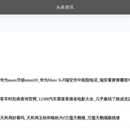
头条资讯
每日秒杀
每日爆品
电器城
国内超市
进口超市
内购福利
金桔兔
华为mate升级emui10_华为Mate Xs可能比Mate X更便宜 且升级了屏幕
瑞安市中医院电话_瑞安看脾胃哪里
客车时刻表查询官网_12380汽车票查询
香港老电影大全_几乎集结了除成龙
天和局好看吗_天和局玉秋和晚秋为什么不生孩子
兰蔻天鹅颈_兰蔻天鹅颈眼线液