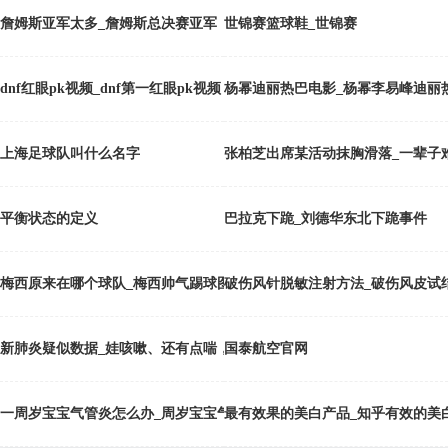
詹姆斯亚军太多_詹姆斯总决赛亚军
世锦赛篮球鞋_世锦赛
dnf红眼pk视频_dnf第一红眼pk视频
杨幂迪丽热巴电影_杨幂李易峰迪丽
上海足球队叫什么名字
张柏芝出席某活动抹胸滑落_一辈子难
平衡状态的定义
巴拉克下跪_刘德华东北下跪事件
梅西原来在哪个球队_梅西帅气踢球图片
破伤风针脱敏注射方法_破伤风皮试
新肺炎疑似数据_娃咳嗽、还有点喘，担心新肺炎？别慌！警惕喘息性支
国泰航空官网
一周岁宝宝气管炎怎么办_周岁宝宝气管炎
最有效果的美白产品_知乎有效的美