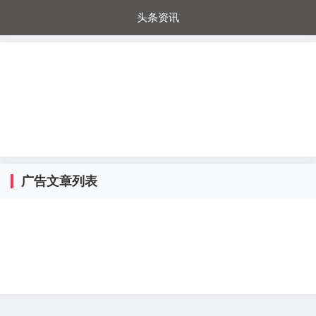
头条资讯
每日秒杀
每日爆品
电器城
国内超市
进口超市
内购福利
金桔兔
广告文章列表