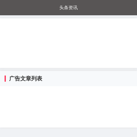
头条资讯
每日秒杀
每日爆品
电器城
国内超市
进口超市
内购福利
金桔兔
广告文章列表