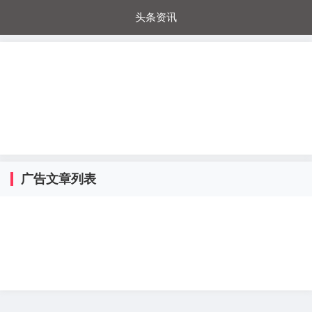
头条资讯
每日秒杀
每日爆品
电器城
国内超市
进口超市
内购福利
金桔兔
广告文章列表