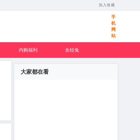
加入收藏
手
机
网
站
内购福利
金桔兔
大家都在看