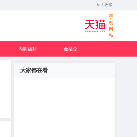
加入收藏
手
机
网
站
内购福利
金桔兔
大家都在看