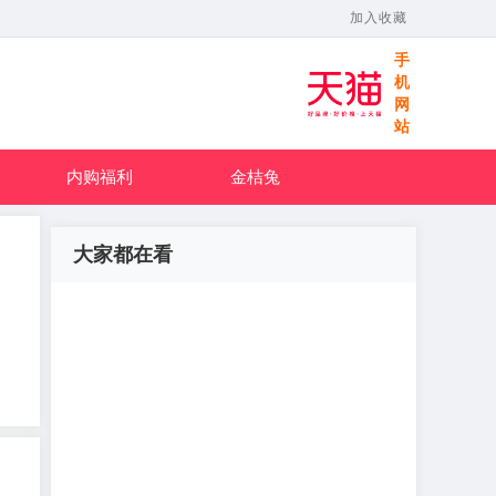
加入收藏
手
机
网
站
内购福利
金桔兔
大家都在看