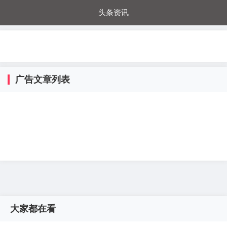
头条资讯
每日秒杀
每日爆品
电器城
国内超市
进口超市
内购福利
金桔兔
广告文章列表
大家都在看