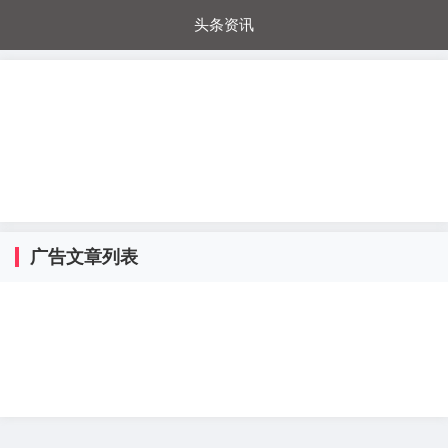
头条资讯
每日秒杀
每日爆品
电器城
国内超市
进口超市
内购福利
金桔兔
广告文章列表