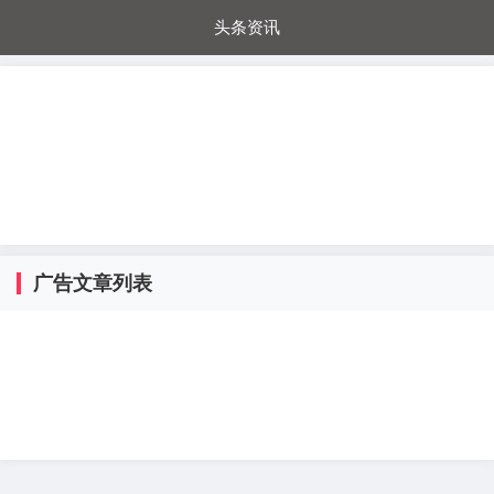
头条资讯
每日秒杀
每日爆品
电器城
国内超市
进口超市
内购福利
金桔兔
广告文章列表