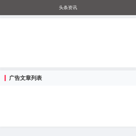
头条资讯
每日秒杀
每日爆品
电器城
国内超市
进口超市
内购福利
金桔兔
广告文章列表