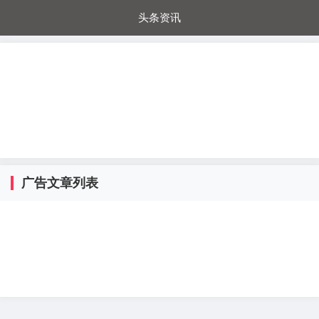
头条资讯
每日秒杀
每日爆品
电器城
国内超市
进口超市
内购福利
金桔兔
广告文章列表